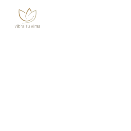
De 
En 
nue
Ya 
los